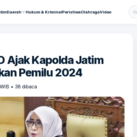
atim
Daerah
Hukum & Kriminal
Peristiwa
Olahraga
Video
Cari
D Ajak Kapolda Jatim
kan Pemilu 2024
5 WIB
•
38 dibaca