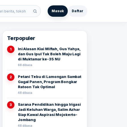
Masuk
Daftar
 berita
Terpopuler
Ini Alasan Kiai Miftah, Gus Yahya,
1
dan Gus Ipul Tak Boleh Maju Lagi
di Muktamar ke-35 NU
68 dibaca
Petani Tebu di Lamongan Sambat
2
Gagal Panen, Program Bongkar
Ratoon Tak Optimal
48 dibaca
Sarana Pendidikan hingga Irigasi
3
Jadi Keluhan Warga, Salim Azhar
Siap Kawal Aspirasi Mojokerto-
Jombang
48 dibaca