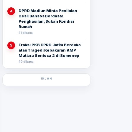
DPRD Madiun Minta Penilaian
4
Desil Bansos Berdasar
Penghasilan, Bukan Kondisi
Rumah
41 dibaca
Fraksi PKB DPRD Jatim Berduka
5
atas Tragedi Kebakaran KMP
Mutiara Sentosa 2 di Sumenep
40 dibaca
IKLAN