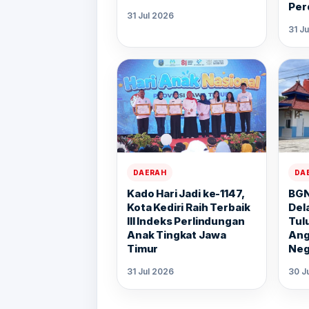
Per
31 Jul 2026
31 J
DAERAH
DA
Kado Hari Jadi ke-1147,
BGN
Kota Kediri Raih Terbaik
Del
III Indeks Perlindungan
Tul
Anak Tingkat Jawa
Ang
Timur
Neg
31 Jul 2026
30 J