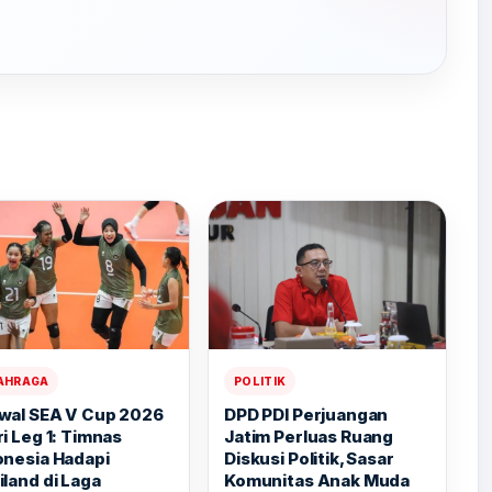
AHRAGA
POLITIK
wal SEA V Cup 2026
DPD PDI Perjuangan
i Leg 1: Timnas
Jatim Perluas Ruang
onesia Hadapi
Diskusi Politik, Sasar
iland di Laga
Komunitas Anak Muda