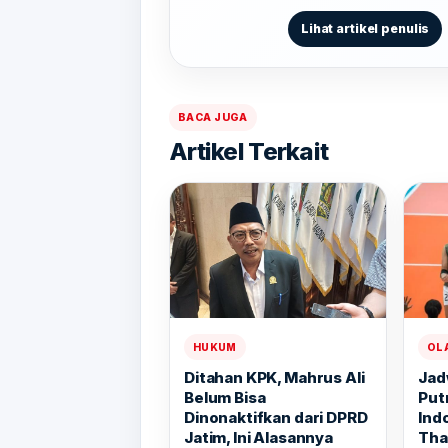
Lihat artikel penulis
BACA JUGA
Artikel Terkait
HUKUM
OL
Ditahan KPK, Mahrus Ali
Jad
Belum Bisa
Putr
Dinonaktifkan dari DPRD
Ind
Jatim, Ini Alasannya
Tha