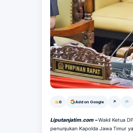
0
Add on Google
↗
Liputanjatim.com –
Wakil Ketua D
penunjukan Kapolda Jawa Timur yan