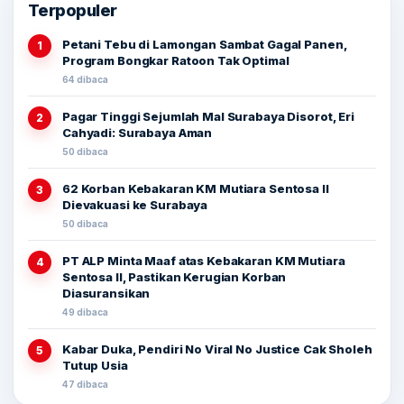
Terpopuler
Petani Tebu di Lamongan Sambat Gagal Panen,
1
Program Bongkar Ratoon Tak Optimal
64 dibaca
Pagar Tinggi Sejumlah Mal Surabaya Disorot, Eri
2
Cahyadi: Surabaya Aman
50 dibaca
62 Korban Kebakaran KM Mutiara Sentosa II
3
Dievakuasi ke Surabaya
50 dibaca
PT ALP Minta Maaf atas Kebakaran KM Mutiara
4
Sentosa II, Pastikan Kerugian Korban
Diasuransikan
49 dibaca
Kabar Duka, Pendiri No Viral No Justice Cak Sholeh
5
Tutup Usia
47 dibaca