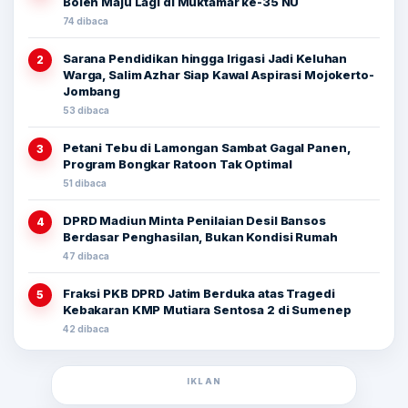
Boleh Maju Lagi di Muktamar ke-35 NU
74 dibaca
Sarana Pendidikan hingga Irigasi Jadi Keluhan
2
Warga, Salim Azhar Siap Kawal Aspirasi Mojokerto-
Jombang
53 dibaca
Petani Tebu di Lamongan Sambat Gagal Panen,
3
Program Bongkar Ratoon Tak Optimal
51 dibaca
DPRD Madiun Minta Penilaian Desil Bansos
4
Berdasar Penghasilan, Bukan Kondisi Rumah
47 dibaca
Fraksi PKB DPRD Jatim Berduka atas Tragedi
5
Kebakaran KMP Mutiara Sentosa 2 di Sumenep
42 dibaca
IKLAN