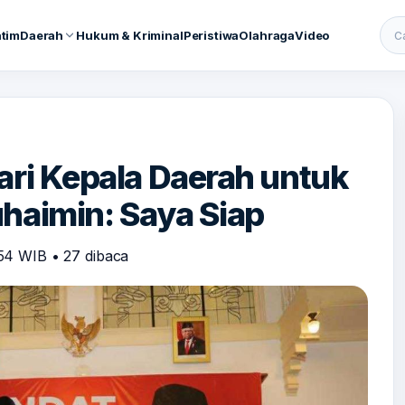
atim
Daerah
Hukum & Kriminal
Peristiwa
Olahraga
Video
Cari
ari Kepala Daerah untuk
haimin: Saya Siap
:54 WIB
•
27 dibaca