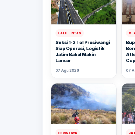
LALU LINTAS
OL
Seksi 1-2 Tol Prosiwangi
Bup
Siap Operasi, Logistik
Bon
Jatim Bakal Makin
Atl
Lancar
Cup
07 Agu 2026
07 A
PERISTIWA
JA