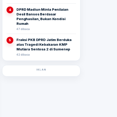
DPRD Madiun Minta Penilaian
4
Desil Bansos Berdasar
Penghasilan, Bukan Kondisi
Rumah
47 dibaca
Fraksi PKB DPRD Jatim Berduka
5
atas Tragedi Kebakaran KMP
Mutiara Sentosa 2 di Sumenep
42 dibaca
IKLAN