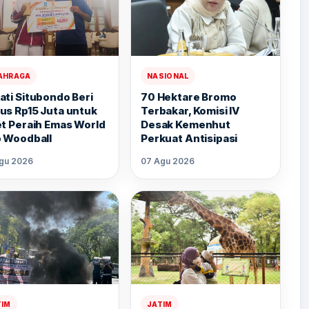
AHRAGA
NASIONAL
ati Situbondo Beri
70 Hektare Bromo
us Rp15 Juta untuk
Terbakar, Komisi IV
et Peraih Emas World
Desak Kemenhut
 Woodball
Perkuat Antisipasi
gu 2026
07 Agu 2026
TIM
JATIM