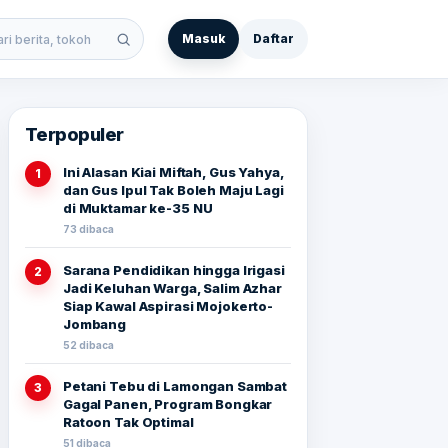
Masuk
Daftar
 berita
Terpopuler
Ini Alasan Kiai Miftah, Gus Yahya,
1
dan Gus Ipul Tak Boleh Maju Lagi
di Muktamar ke-35 NU
73 dibaca
Sarana Pendidikan hingga Irigasi
2
Jadi Keluhan Warga, Salim Azhar
Siap Kawal Aspirasi Mojokerto-
Jombang
52 dibaca
Petani Tebu di Lamongan Sambat
3
Gagal Panen, Program Bongkar
Ratoon Tak Optimal
51 dibaca