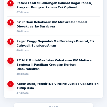
Petani Tebu di Lamongan Sambat Gagal Panen,
1
Program Bongkar Ratoon Tak Optimal
62 dibaca
62 Korban Kebakaran KM Mutiara Sentosa II
2
Dievakuasi ke Surabaya
50 dibaca
Pagar Tinggi Sejumlah Mal Surabaya Disorot, Eri
3
Cahyadi: Surabaya Aman
49 dibaca
PT ALP Minta Maaf atas Kebakaran KM Mutiara
4
Sentosa II, Pastikan Kerugian Korban
Diasuransikan
48 dibaca
Kabar Duka, Pendiri No Viral No Justice Cak Sholeh
5
Tutup Usia
47 dibaca
IKLAN