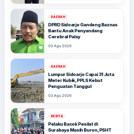
DAERAH
DPRD Sidoarjo Gandeng Baznas
Bantu Anak Penyandang
Cerebral Palsy
03 Agu 2026
DAERAH
Lumpur Sidoarjo Capai 31 Juta
Meter Kubik, PPLS Kebut
Penguatan Tanggul
03 Agu 2026
BERITA
Pelaku Bacok Pesilat di
Surabaya Masih Buron, PSHT