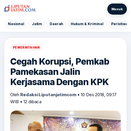
Masuk
Nasional
Jatim
Daerah
Hukum & Kriminal
Peristiwa
PEMERINTAHAN
Cegah Korupsi, Pemkab
Pamekasan Jalin
Kerjasama Dengan KPK
Oleh
Redaksi Liputanjatimcom
•
10 Des 2018, 09:17
WIB
•
12 dibaca