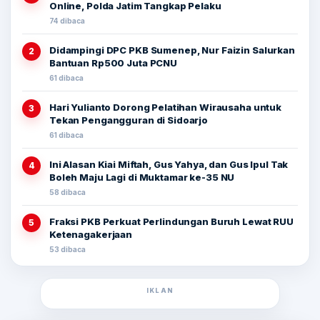
Online, Polda Jatim Tangkap Pelaku
74 dibaca
Didampingi DPC PKB Sumenep, Nur Faizin Salurkan
2
Bantuan Rp500 Juta PCNU
61 dibaca
Hari Yulianto Dorong Pelatihan Wirausaha untuk
3
Tekan Pengangguran di Sidoarjo
61 dibaca
Ini Alasan Kiai Miftah, Gus Yahya, dan Gus Ipul Tak
4
Boleh Maju Lagi di Muktamar ke-35 NU
58 dibaca
Fraksi PKB Perkuat Perlindungan Buruh Lewat RUU
5
Ketenagakerjaan
53 dibaca
IKLAN