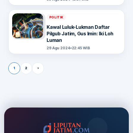
POLITIK
Kawal Luluk-Lukman Daftar
Pilgub Jatim, Gus Imin: Iki Loh
Luman
29 Agu 2024
•
22:45 WIB
Paginasi pos
1
2
›