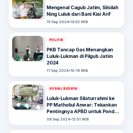
Mengenal Cagub Jatim, Silsilah
Ning Luluk dari Bani Kiai Arif
15 Sep 2024
•
13:52 WIB
POLITIK
PKB Tancap Gas Menangkan
Luluk-Lukman di Pilgub Jatim
2024
11 Sep 2024
•
10:16 WIB
SOSIAL BUDAYA
Luluk-Lukman Silaturrahmi ke
PP Matholiul Anwar: Tekankan
Pentingnya APBD untuk Pondok
Pesantren di Jatim
08 Sep 2024
•
12:51 WIB