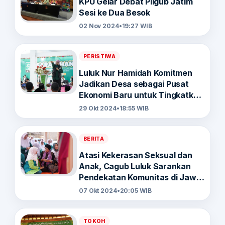
KPU Gelar Debat Pilgub Jatim
Sesi ke Dua Besok
02 Nov 2024
•
19:27 WIB
PERISTIWA
Luluk Nur Hamidah Komitmen
Jadikan Desa sebagai Pusat
Ekonomi Baru untuk Tingkatkan
Pariwisata Pasuruan
29 Okt 2024
•
18:55 WIB
BERITA
Atasi Kekerasan Seksual dan
Anak, Cagub Luluk Sarankan
Pendekatan Komunitas di Jawa
Timur
07 Okt 2024
•
20:05 WIB
TOKOH