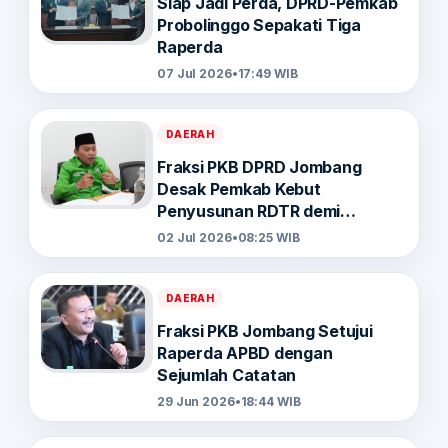
Siap Jadi Perda, DPRD-Pemkab
Probolinggo Sepakati Tiga
Raperda
07 Jul 2026
•
17:49 WIB
DAERAH
Fraksi PKB DPRD Jombang
Desak Pemkab Kebut
Penyusunan RDTR demi
Dongkrak Investasi
02 Jul 2026
•
08:25 WIB
DAERAH
Fraksi PKB Jombang Setujui
Raperda APBD dengan
Sejumlah Catatan
29 Jun 2026
•
18:44 WIB