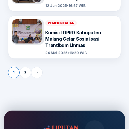
12 Jun 2025
•
16:57 WIB
PEMERINTAHAN
Komisi I DPRD Kabupaten
Malang Gelar Sosialisasi
Trantibum Linmas
24 Mei 2025
•
16:20 WIB
Paginasi pos
1
2
›