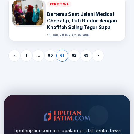
PERISTIWA
Bertemu Saat Jalani Medical
Check Up, Puti Guntur dengan
Khofifah Saling Tegur Sapa
11 Jan 2018
•
07:08 WIB
Paginasi pos
‹
1
…
60
61
62
63
›
Liputanjatim.com merupakan portal berita Jawa