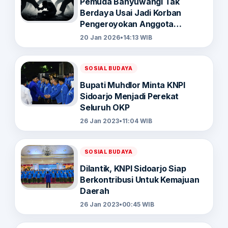
Pemuda Banyuwangi Tak
Berdaya Usai Jadi Korban
Pengeroyokan Anggota
Perguruan Silat
20 Jan 2026
•
14:13 WIB
SOSIAL BUDAYA
Bupati Muhdlor Minta KNPI
Sidoarjo Menjadi Perekat
Seluruh OKP
26 Jan 2023
•
11:04 WIB
SOSIAL BUDAYA
Dilantik, KNPI Sidoarjo Siap
Berkontribusi Untuk Kemajuan
Daerah
26 Jan 2023
•
00:45 WIB