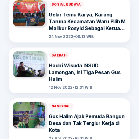
SOSIAL BUDAYA
Gelar Temu Karya, Karang
Taruna Kecamatan Waru Pilih M
Malikur Rosyid Sebagai Ketua
Baru
24 Nov 2022
•
08:13 WIB
DAERAH
Hadiri Wisuda INSUD
Lamongan, Ini Tiga Pesan Gus
Halim
12 Nov 2022
•
12:31 WIB
NASIONAL
Gus Halim Ajak Pemuda Bangun
Desa dan Tak Tergiur Kerja di
Kota
27 Apr 2022
•
16:31 WIB