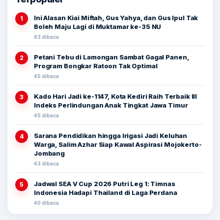
Ini Alasan Kiai Miftah, Gus Yahya, dan Gus Ipul Tak
1
Boleh Maju Lagi di Muktamar ke-35 NU
63 dibaca
Petani Tebu di Lamongan Sambat Gagal Panen,
2
Program Bongkar Ratoon Tak Optimal
45 dibaca
Kado Hari Jadi ke-1147, Kota Kediri Raih Terbaik III
3
Indeks Perlindungan Anak Tingkat Jawa Timur
45 dibaca
Sarana Pendidikan hingga Irigasi Jadi Keluhan
4
Warga, Salim Azhar Siap Kawal Aspirasi Mojokerto-
Jombang
43 dibaca
Jadwal SEA V Cup 2026 Putri Leg 1: Timnas
5
Indonesia Hadapi Thailand di Laga Perdana
40 dibaca