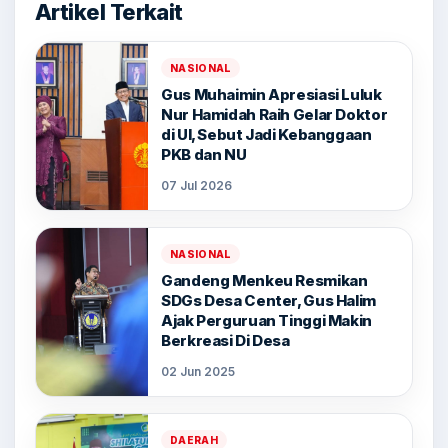
Artikel Terkait
NASIONAL
Gus Muhaimin Apresiasi Luluk
Nur Hamidah Raih Gelar Doktor
di UI, Sebut Jadi Kebanggaan
PKB dan NU
07 Jul 2026
NASIONAL
Gandeng Menkeu Resmikan
SDGs Desa Center, Gus Halim
Ajak Perguruan Tinggi Makin
Berkreasi Di Desa
02 Jun 2025
DAERAH