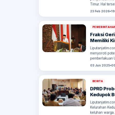
Timur. Hal ters
23 Feb 2026
•
19
PEMERINTAHA
Fraksi Ger
Memiliki K
Liputanjatim.c
menyoroti pote
pemberlakuan
03 Jun 2025
•
09
BERITA
DPRD Prob
Kedupok B
Liputanjatim.c
Kelurahan Kedu
keluhan warga