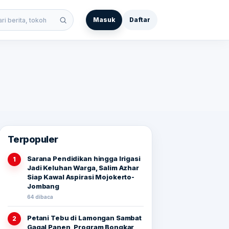
Masuk
Daftar
 berita
Terpopuler
Sarana Pendidikan hingga Irigasi
1
Jadi Keluhan Warga, Salim Azhar
Siap Kawal Aspirasi Mojokerto-
Jombang
64 dibaca
Petani Tebu di Lamongan Sambat
2
Gagal Panen, Program Bongkar