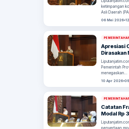
Liputanjatim.c
ketimpangan ko
Asli Daerah (P
06 Mei 2026
•
1
PEMERINTAHA
Apresiasi 
Dirasakan
Liputanjatim.co
Pemerintah Pro
menegaskan…
10 Apr 2026
•
09
PEMERINTAHA
Catatan Fr
Modal Rp 3
Liputanjatim.c
penyertaan mod