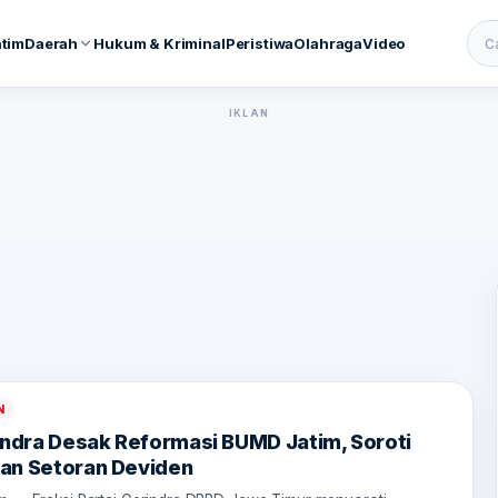
atim
Daerah
Hukum & Kriminal
Peristiwa
Olahraga
Video
Cari
IKLAN
N
indra Desak Reformasi BUMD Jatim, Soroti
an Setoran Deviden