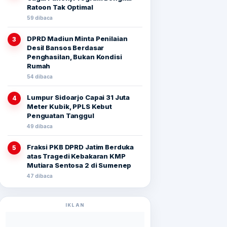
Ratoon Tak Optimal
59 dibaca
DPRD Madiun Minta Penilaian
3
Desil Bansos Berdasar
Penghasilan, Bukan Kondisi
Rumah
54 dibaca
Lumpur Sidoarjo Capai 31 Juta
4
Meter Kubik, PPLS Kebut
Penguatan Tanggul
49 dibaca
Fraksi PKB DPRD Jatim Berduka
5
atas Tragedi Kebakaran KMP
Mutiara Sentosa 2 di Sumenep
47 dibaca
IKLAN