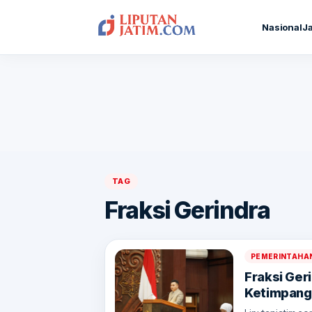
Nasional
J
TAG
Fraksi Gerindra
PEMERINTAHA
Fraksi Ger
Ketimpang