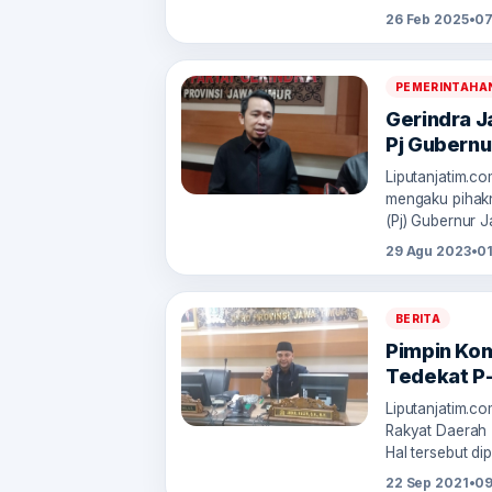
26 Feb 2025
•
07
PEMERINTAHA
Gerindra J
Pj Gubernu
Liputanjatim.c
mengaku pihak
(Pj) Gubernur 
29 Agu 2023
•
01
BERITA
Pimpin Kom
Tedekat P
Liputanjatim.c
Rakyat Daerah 
Hal tersebut di
22 Sep 2021
•
09