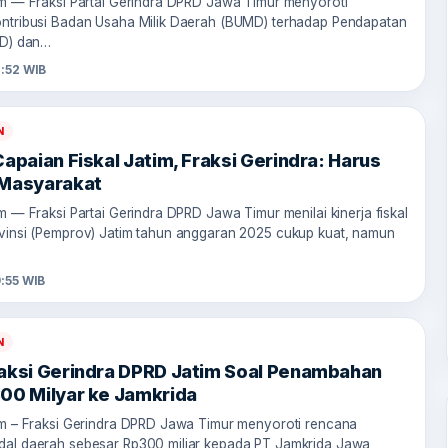
om — Fraksi Partai Gerindra DPRD Jawa Timur menyoroti
ntribusi Badan Usaha Milik Daerah (BUMD) terhadap Pendapatan
AD) dan…
2:52 WIB
N
Capaian Fiskal Jatim, Fraksi Gerindra: Harus
 Masyarakat
m — Fraksi Partai Gerindra DPRD Jawa Timur menilai kinerja fiskal
vinsi (Pemprov) Jatim tahun anggaran 2025 cukup kuat, namun
:55 WIB
N
aksi Gerindra DPRD Jatim Soal Penambahan
00 Milyar ke Jamkrida
om – Fraksi Gerindra DPRD Jawa Timur menyoroti rencana
al daerah sebesar Rp300 miliar kepada PT Jamkrida Jawa