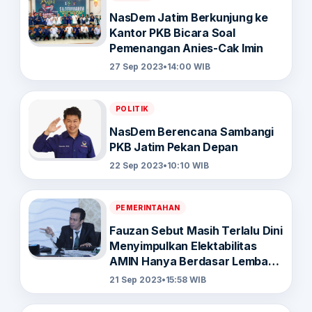
NasDem Jatim Berkunjung ke
Kantor PKB Bicara Soal
Pemenangan Anies-Cak Imin
27 Sep 2023
•
14:00 WIB
POLITIK
NasDem Berencana Sambangi
PKB Jatim Pekan Depan
22 Sep 2023
•
10:10 WIB
PEMERINTAHAN
Fauzan Sebut Masih Terlalu Dini
Menyimpulkan Elektabilitas
AMIN Hanya Berdasar Lembaga
Survei
21 Sep 2023
•
15:58 WIB