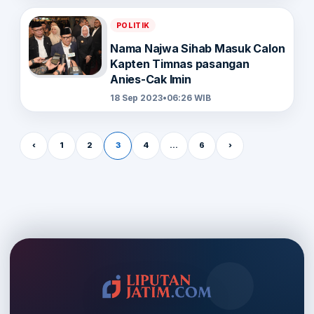
POLITIK
Nama Najwa Sihab Masuk Calon
Kapten Timnas pasangan
Anies-Cak Imin
18 Sep 2023
•
06:26 WIB
Paginasi pos
‹
1
2
3
4
…
6
›