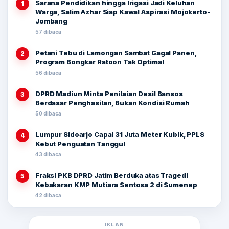
Sarana Pendidikan hingga Irigasi Jadi Keluhan
1
Warga, Salim Azhar Siap Kawal Aspirasi Mojokerto-
Jombang
57 dibaca
Petani Tebu di Lamongan Sambat Gagal Panen,
2
Program Bongkar Ratoon Tak Optimal
56 dibaca
DPRD Madiun Minta Penilaian Desil Bansos
3
Berdasar Penghasilan, Bukan Kondisi Rumah
50 dibaca
Lumpur Sidoarjo Capai 31 Juta Meter Kubik, PPLS
4
Kebut Penguatan Tanggul
43 dibaca
Fraksi PKB DPRD Jatim Berduka atas Tragedi
5
Kebakaran KMP Mutiara Sentosa 2 di Sumenep
42 dibaca
IKLAN