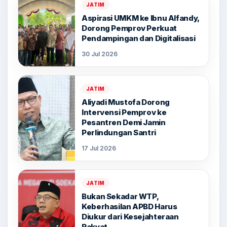
JATIM
Aspirasi UMKM ke Ibnu Alfandy,
Dorong Pemprov Perkuat
Pendampingan dan Digitalisasi
30 Jul 2026
JATIM
Aliyadi Mustofa Dorong
Intervensi Pemprov ke
Pesantren Demi Jamin
Perlindungan Santri
17 Jul 2026
JATIM
Bukan Sekadar WTP,
Keberhasilan APBD Harus
Diukur dari Kesejahteraan
Rakyat