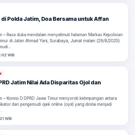
n di Polda Jatim, Doa Bersama untuk Affan
om – Rasa duka mendalam menyelimuti halaman Markas Kepolisian
mur di Jalan Ahmad Yani, Surabaya, Jumat malam (29/8/2025).
mudi…
3:02 WIB
N
RD Jatim Nilai Ada Disparitas Ojol dan
om – Komisi D DPRD Jawa Timur menyoroti ketimpangan antara
kator dan pengemudi ojek online (ojol) yang dinilai menjadi
…
:21 WIB