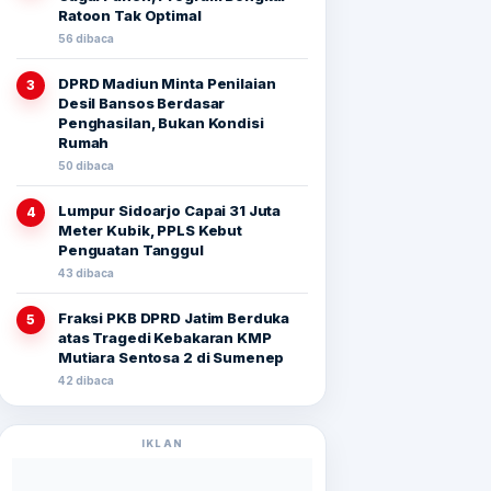
Ratoon Tak Optimal
56 dibaca
DPRD Madiun Minta Penilaian
3
Desil Bansos Berdasar
Penghasilan, Bukan Kondisi
Rumah
50 dibaca
Lumpur Sidoarjo Capai 31 Juta
4
Meter Kubik, PPLS Kebut
Penguatan Tanggul
43 dibaca
Fraksi PKB DPRD Jatim Berduka
5
atas Tragedi Kebakaran KMP
Mutiara Sentosa 2 di Sumenep
42 dibaca
IKLAN