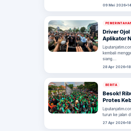
09 Mei 2026
•
1
PEMERINTAHA
Driver Ojol
Aplikator 
Liputanjatim.c
kembali mengg
siang.…
28 Apr 2026
•
18
BERITA
Besok! Rib
Protes Keb
Liputanjatim.co
turun ke jalan 
27 Apr 2026
•
18