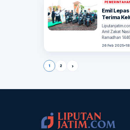
PEMERINTAHA
Emil Lepas
Terima Kel
Liputanjatim.c
Amil Zakat Nas
Ramadhan 144
26 Feb 2025
•
18
Paginasi pos
›
1
2