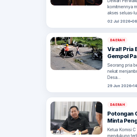
Dewan Perwaki
komitmennya m
akses seluas-
02 Jul 2026
•
06
DAERAH
Viral! Pri
Gempol Pa
Seorang pria b
nekat menjambr
Desa…
29 Jun 2026
•
14
DAERAH
Potongan O
Minta Pen
Ketua Komisi C
mendukung terb