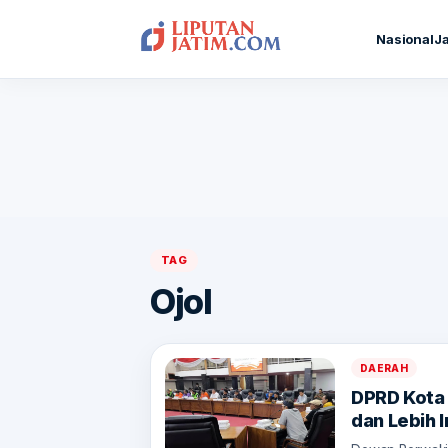
Nasional
J
TAG
Ojol
DAERAH
DPRD Kota
dan Lebih I