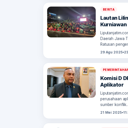
BERITA
Lautan Lili
Kurniawan
Liputanjatim.c
Daerah Jawa Ti
Ratusan penge
29 Agu 2025
•
2
PEMERINTAHA
Komisi D DP
Aplikator
Liputanjatim.c
perusahaan apli
sumber konflik
21 Mei 2025
•
11