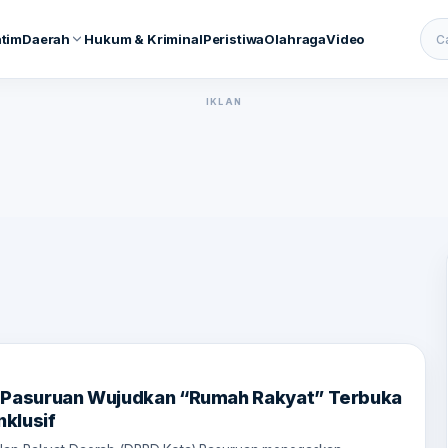
atim
Daerah
Hukum & Kriminal
Peristiwa
Olahraga
Video
Cari
IKLAN
 Pasuruan Wujudkan “Rumah Rakyat” Terbuka
nklusif