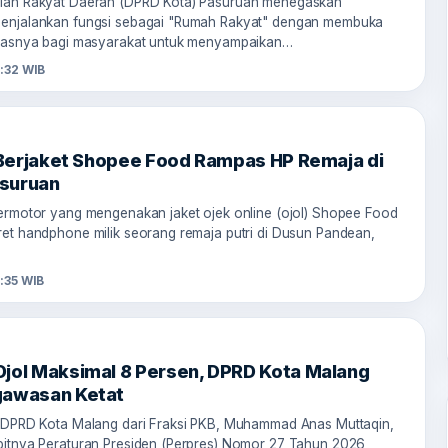
lan Rakyat Daerah (DPRD Kota) Pasuruan menegaskan
enjalankan fungsi sebagai "Rumah Rakyat" dengan membuka
luasnya bagi masyarakat untuk menyampaikan…
:32 WIB
a Berjaket Shopee Food Rampas HP Remaja di
suruan
ermotor yang mengenakan jaket ojek online (ojol) Shopee Food
et handphone milik seorang remaja putri di Dusun Pandean,
:35 WIB
jol Maksimal 8 Persen, DPRD Kota Malang
gawasan Ketat
 DPRD Kota Malang dari Fraksi PKB, Muhammad Anas Muttaqin,
itnya Peraturan Presiden (Perpres) Nomor 27 Tahun 2026