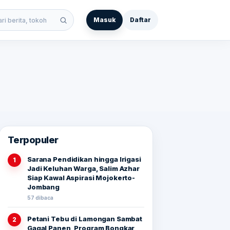
Masuk
Daftar
 berita
Terpopuler
Sarana Pendidikan hingga Irigasi
1
Jadi Keluhan Warga, Salim Azhar
Siap Kawal Aspirasi Mojokerto-
Jombang
57 dibaca
Petani Tebu di Lamongan Sambat
2
Gagal Panen, Program Bongkar