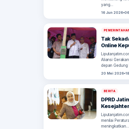
yang…
16 Jun 2026
•
06
PEMERINTAHA
Tak Sekada
Online Ke
Liputanjatim.c
Aliansi Geraka
depan Gedung 
20 Mei 2026
•
1
BERITA
DPRD Jati
Kesejahter
Liputanjatim.c
menilai Peratu
meningkatkan