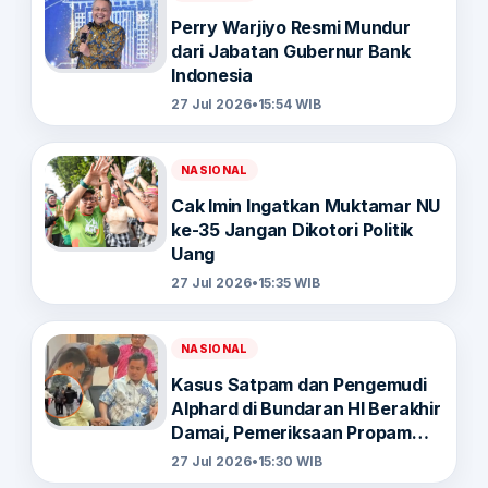
Perry Warjiyo Resmi Mundur
dari Jabatan Gubernur Bank
Indonesia
27 Jul 2026
•
15:54 WIB
NASIONAL
Cak Imin Ingatkan Muktamar NU
ke-35 Jangan Dikotori Politik
Uang
27 Jul 2026
•
15:35 WIB
NASIONAL
Kasus Satpam dan Pengemudi
Alphard di Bundaran HI Berakhir
Damai, Pemeriksaan Propam
Tetap Berjalan
27 Jul 2026
•
15:30 WIB