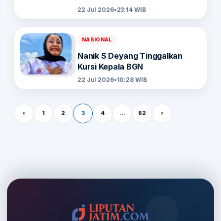
22 Jul 2026
•
23:14 WIB
NASIONAL
Nanik S Deyang Tinggalkan
Kursi Kepala BGN
22 Jul 2026
•
10:28 WIB
Paginasi pos
‹
1
2
3
4
…
82
›