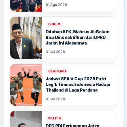
01 Agu 2026
HUKUM
Ditahan KPK, Mahrus Ali Belum
Bisa Dinonaktifkan dari DPRD
Jatim, Ini Alasannya
31 Jul 2026
OLAHRAGA
Jadwal SEA V Cup 2026 Putri
Leg 1: Timnas Indonesia Hadapi
Thailand di Laga Perdana
31 Jul 2026
POLITIK
DPD PDI Perjuangan Jatim