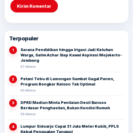
Terpopuler
Sarana Pendidikan hingga Irigasi Jadi Keluhan
1
Warga, Salim Azhar Siap Kawal Aspirasi Mojokerto-
Jombang
67 dibaca
Petani Tebu di Lamongan Sambat Gagal Panen,
2
Program Bongkar Ratoon Tak Optimal
60 dibaca
DPRD Madiun Minta Penilaian Desil Bansos
3
Berdasar Penghasilan, Bukan Kondisi Rumah
56 dibaca
Lumpur Sidoarjo Capai 31 Juta Meter Kubik, PPLS
4
Kebut Penguatan Tanggul