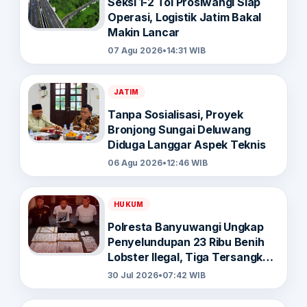
Seksi 1-2 Tol Prosiwangi Siap
Operasi, Logistik Jatim Bakal
Makin Lancar
07 Agu 2026
•
14:31 WIB
JATIM
Tanpa Sosialisasi, Proyek
Bronjong Sungai Deluwang
Diduga Langgar Aspek Teknis
06 Agu 2026
•
12:46 WIB
HUKUM
Polresta Banyuwangi Ungkap
Penyelundupan 23 Ribu Benih
Lobster Ilegal, Tiga Tersangka
Diamankan
30 Jul 2026
•
07:42 WIB