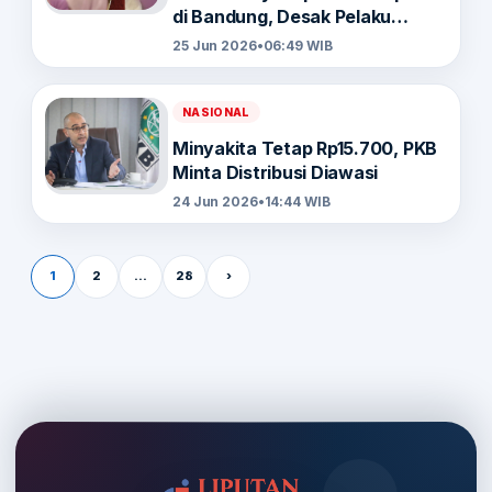
di Bandung, Desak Pelaku
Dihukum Berat
25 Jun 2026
•
06:49 WIB
NASIONAL
Minyakita Tetap Rp15.700, PKB
Minta Distribusi Diawasi
24 Jun 2026
•
14:44 WIB
Paginasi pos
1
2
…
28
›