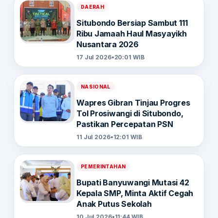
DAERAH
Situbondo Bersiap Sambut 111
Ribu Jamaah Haul Masyayikh
Nusantara 2026
17 Jul 2026
•
20:01 WIB
NASIONAL
Wapres Gibran Tinjau Progres
Tol Prosiwangi di Situbondo,
Pastikan Percepatan PSN
11 Jul 2026
•
12:01 WIB
PEMERINTAHAN
Bupati Banyuwangi Mutasi 42
Kepala SMP, Minta Aktif Cegah
Anak Putus Sekolah
10 Jul 2026
•
11:44 WIB