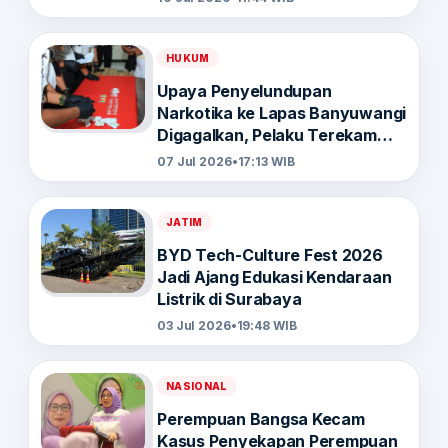
HUKUM
Upaya Penyelundupan
Narkotika ke Lapas Banyuwangi
Digagalkan, Pelaku Terekam
CCTV
07 Jul 2026
•
17:13 WIB
JATIM
BYD Tech-Culture Fest 2026
Jadi Ajang Edukasi Kendaraan
Listrik di Surabaya
03 Jul 2026
•
19:48 WIB
NASIONAL
Perempuan Bangsa Kecam
Kasus Penyekapan Perempuan