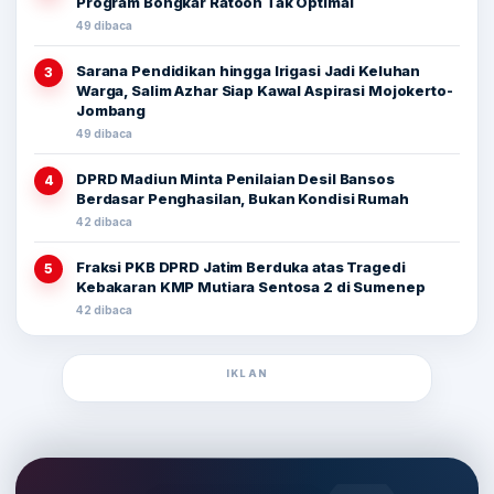
Program Bongkar Ratoon Tak Optimal
49 dibaca
Sarana Pendidikan hingga Irigasi Jadi Keluhan
3
Warga, Salim Azhar Siap Kawal Aspirasi Mojokerto-
Jombang
49 dibaca
DPRD Madiun Minta Penilaian Desil Bansos
4
Berdasar Penghasilan, Bukan Kondisi Rumah
42 dibaca
Fraksi PKB DPRD Jatim Berduka atas Tragedi
5
Kebakaran KMP Mutiara Sentosa 2 di Sumenep
42 dibaca
IKLAN