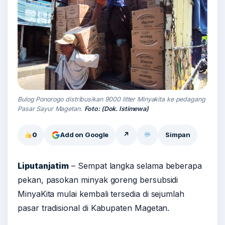
Bulog Ponorogo distribusikan 9000 litter Minyakita ke pedagang
Pasar Sayur Magetan.
Foto: (Dok. Istimewa)
0
Add on Google
↗
Simpan
Liputanjatim
– Sempat langka selama beberapa
pekan, pasokan minyak goreng bersubsidi
MinyaKita mulai kembali tersedia di sejumlah
pasar tradisional di Kabupaten Magetan.