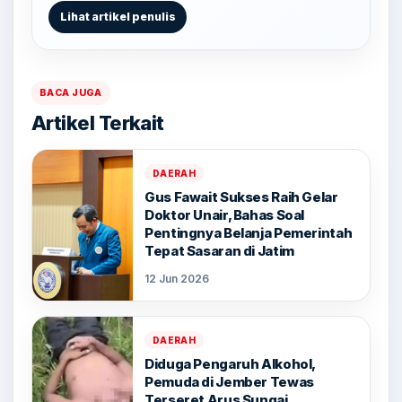
Lihat artikel penulis
BACA JUGA
Artikel Terkait
DAERAH
Gus Fawait Sukses Raih Gelar
Doktor Unair, Bahas Soal
Pentingnya Belanja Pemerintah
Tepat Sasaran di Jatim
12 Jun 2026
DAERAH
Diduga Pengaruh Alkohol,
Pemuda di Jember Tewas
Terseret Arus Sungai