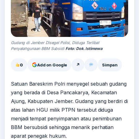
Gudang di Jember Disegel Polisi, Diduga Terlibat
Penyalahgunaan BBM Subsidi
Foto: Dok. Istimewa
0
Add on Google
↗
Simpan
Satuan Bareskrim Polri menyegel sebuah gudang
yang berada di Desa Pancakarya, Kecamatan
Ajung, Kabupaten Jember. Gudang yang berdiri di
atas lahan HGU milik PTPN tersebut diduga
menjadi tempat penyimpanan atau penimbunan
BBM bersubsidi sehingga menarik perhatian
aparat penegak hukum.