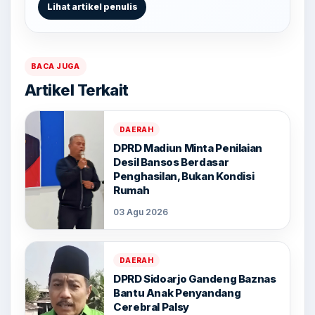
Lihat artikel penulis
BACA JUGA
Artikel Terkait
DAERAH
DPRD Madiun Minta Penilaian
Desil Bansos Berdasar
Penghasilan, Bukan Kondisi
Rumah
03 Agu 2026
DAERAH
DPRD Sidoarjo Gandeng Baznas
Bantu Anak Penyandang
Cerebral Palsy