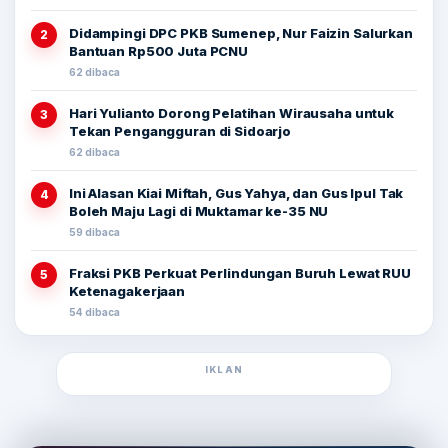
Didampingi DPC PKB Sumenep, Nur Faizin Salurkan
2
Bantuan Rp500 Juta PCNU
62 dibaca
Hari Yulianto Dorong Pelatihan Wirausaha untuk
3
Tekan Pengangguran di Sidoarjo
62 dibaca
Ini Alasan Kiai Miftah, Gus Yahya, dan Gus Ipul Tak
4
Boleh Maju Lagi di Muktamar ke-35 NU
59 dibaca
Fraksi PKB Perkuat Perlindungan Buruh Lewat RUU
5
Ketenagakerjaan
54 dibaca
IKLAN