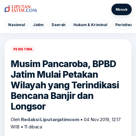
Masuk
Nasional
Jatim
Daerah
Hukum & Kriminal
Peristiwa
PERISTIWA
Musim Pancaroba, BPBD
Jatim Mulai Petakan
Wilayah yang Terindikasi
Bencana Banjir dan
Longsor
Oleh
Redaksi Liputanjatimcom
•
04 Nov 2019, 12:17
WIB
•
11 dibaca