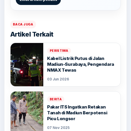
BACA JUGA
Artikel Terkait
PERISTIWA
Kabel Listrik Putus di Jalan
Madiun-Surabaya, Pengendara
NMAX Tewas
03 Jun 2026
BERITA
Pakar ITS Ingatkan Retakan
Tanah di Madiun Berpotensi
Picu Longsor
07 Nov 2025