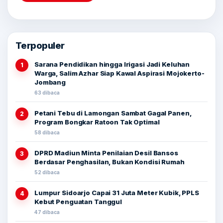
Terpopuler
Sarana Pendidikan hingga Irigasi Jadi Keluhan
1
Warga, Salim Azhar Siap Kawal Aspirasi Mojokerto-
Jombang
63 dibaca
Petani Tebu di Lamongan Sambat Gagal Panen,
2
Program Bongkar Ratoon Tak Optimal
58 dibaca
DPRD Madiun Minta Penilaian Desil Bansos
3
Berdasar Penghasilan, Bukan Kondisi Rumah
52 dibaca
Lumpur Sidoarjo Capai 31 Juta Meter Kubik, PPLS
4
Kebut Penguatan Tanggul
47 dibaca