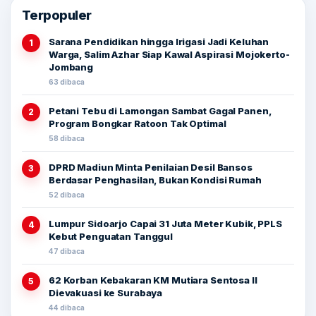
Terpopuler
Sarana Pendidikan hingga Irigasi Jadi Keluhan
1
Warga, Salim Azhar Siap Kawal Aspirasi Mojokerto-
Jombang
63 dibaca
Petani Tebu di Lamongan Sambat Gagal Panen,
2
Program Bongkar Ratoon Tak Optimal
58 dibaca
DPRD Madiun Minta Penilaian Desil Bansos
3
Berdasar Penghasilan, Bukan Kondisi Rumah
52 dibaca
Lumpur Sidoarjo Capai 31 Juta Meter Kubik, PPLS
4
Kebut Penguatan Tanggul
47 dibaca
62 Korban Kebakaran KM Mutiara Sentosa II
5
Dievakuasi ke Surabaya
44 dibaca