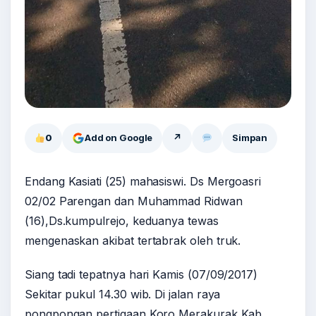
0
Add on Google
↗
Simpan
Endang Kasiati (25) mahasiswi. Ds Mergoasri
02/02 Parengan dan Muhammad Ridwan
(16),Ds.kumpulrejo, keduanya tewas
mengenaskan akibat tertabrak oleh truk.
Siang tadi tepatnya hari Kamis (07/09/2017)
Sekitar pukul 14.30 wib. Di jalan raya
pongpongan pertigaan Koro Merakurak Kab.