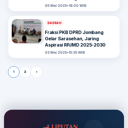
Tantangannya
05 Mei 2025
•
18:00 WIB
DAERAH
Fraksi PKB DPRD Jombang
Gelar Sarasehan, Jaring
Aspirasi RPJMD 2025-2030
03 Mei 2025
•
15:35 WIB
Paginasi pos
1
2
›