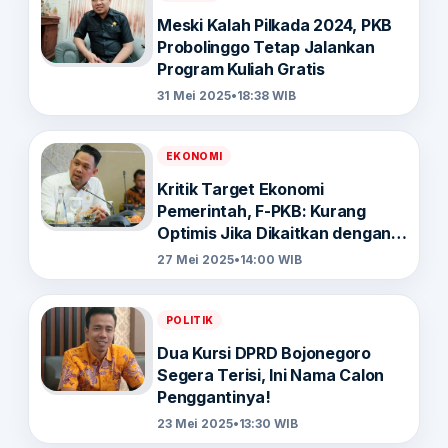
Meski Kalah Pilkada 2024, PKB
Probolinggo Tetap Jalankan
Program Kuliah Gratis
31 Mei 2025
•
18:38 WIB
EKONOMI
Kritik Target Ekonomi
Pemerintah, F-PKB: Kurang
Optimis Jika Dikaitkan dengan
Komitmen 8%
27 Mei 2025
•
14:00 WIB
POLITIK
Dua Kursi DPRD Bojonegoro
Segera Terisi, Ini Nama Calon
Penggantinya!
23 Mei 2025
•
13:30 WIB