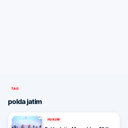
TAG
polda jatim
HUKUM