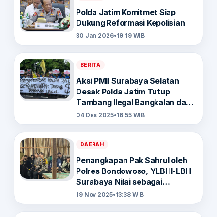
Polda Jatim Komitmet Siap
Dukung Reformasi Kepolisian
30 Jan 2026
•
19:19 WIB
BERITA
Aksi PMII Surabaya Selatan
Desak Polda Jatim Tutup
Tambang Ilegal Bangkalan dan
Evaluasi Dirreskrimsus
04 Des 2025
•
16:55 WIB
DAERAH
Penangkapan Pak Sahrul oleh
Polres Bondowoso, YLBHI-LBH
Surabaya Nilai sebagai
Penculikan
19 Nov 2025
•
13:38 WIB