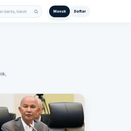
Masuk
Daftar
 berita
tik,