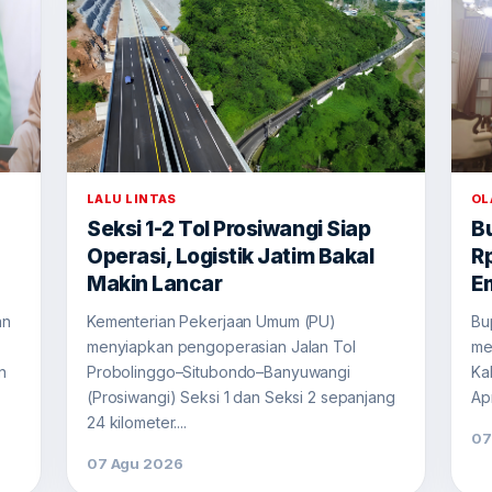
LALU LINTAS
OL
Seksi 1-2 Tol Prosiwangi Siap
B
Operasi, Logistik Jatim Bakal
Rp
Makin Lancar
E
an
Kementerian Pekerjaan Umum (PU)
Bu
menyiapkan pengoperasian Jalan Tol
me
n
Probolinggo–Situbondo–Banyuwangi
Ka
(Prosiwangi) Seksi 1 dan Seksi 2 sepanjang
Apr
24 kilometer....
07
07 Agu 2026