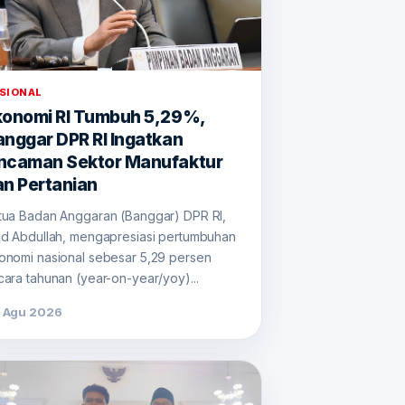
SIONAL
konomi RI Tumbuh 5,29%,
anggar DPR RI Ingatkan
ncaman Sektor Manufaktur
an Pertanian
tua Badan Anggaran (Banggar) DPR RI,
id Abdullah, mengapresiasi pertumbuhan
onomi nasional sebesar 5,29 persen
cara tahunan (year-on-year/yoy)...
 Agu 2026