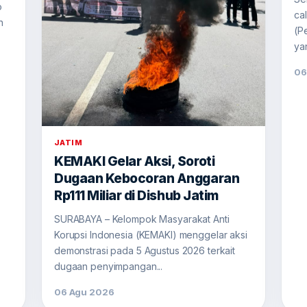
o
ca
n
(P
yan
06
JATIM
KEMAKI Gelar Aksi, Soroti
Dugaan Kebocoran Anggaran
Rp111 Miliar di Dishub Jatim
SURABAYA – Kelompok Masyarakat Anti
Korupsi Indonesia (KEMAKI) menggelar aksi
demonstrasi pada 5 Agustus 2026 terkait
dugaan penyimpangan...
06 Agu 2026