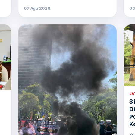
07 Agu 2026
06
JA
3 
D
P
K
Se