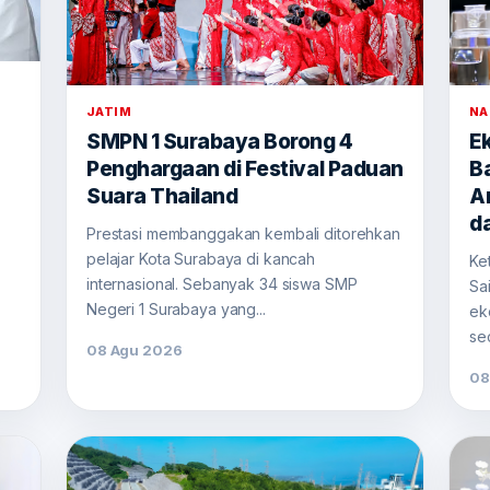
JATIM
NA
SMPN 1 Surabaya Borong 4
E
Penghargaan di Festival Paduan
B
Suara Thailand
A
d
Prestasi membanggakan kembali ditorehkan
pelajar Kota Surabaya di kancah
Ke
internasional. Sebanyak 34 siswa SMP
Sa
Negeri 1 Surabaya yang...
ek
se
08 Agu 2026
08