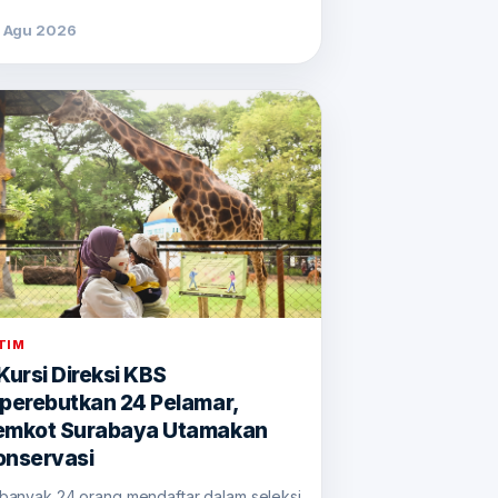
 Agu 2026
TIM
Kursi Direksi KBS
iperebutkan 24 Pelamar,
emkot Surabaya Utamakan
onservasi
banyak 24 orang mendaftar dalam seleksi