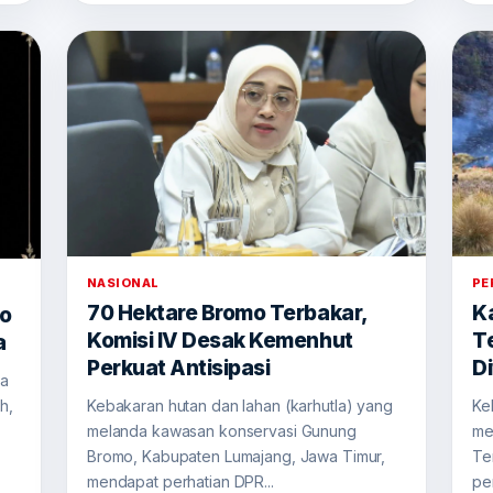
NASIONAL
PE
70 Hektare Bromo Terbakar,
K
No
Komisi IV Desak Kemenhut
T
a
Perkuat Antisipasi
D
ia
Kebakaran hutan dan lahan (karhutla) yang
Ke
h,
melanda kawasan konservasi Gunung
me
Bromo, Kabupaten Lumajang, Jawa Timur,
Te
mendapat perhatian DPR...
per