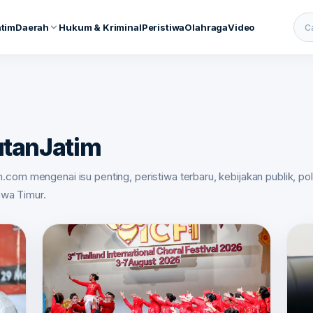
atim
Daerah
Hukum & Kriminal
Peristiwa
Olahraga
Video
Cari
utanJatim
.com mengenai isu penting, peristiwa terbaru, kebijakan publik, poli
awa Timur.