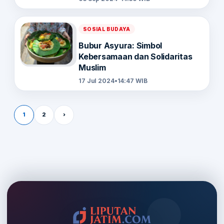
SOSIAL BUDAYA
Bubur Asyura: Simbol
Kebersamaan dan Solidaritas
Muslim
17 Jul 2024
•
14:47 WIB
Paginasi pos
1
2
›