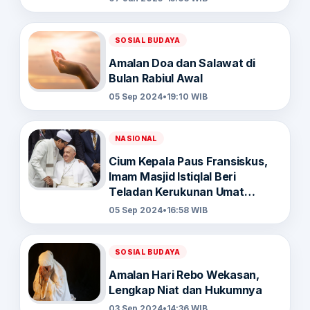
SOSIAL BUDAYA
Amalan Doa dan Salawat di
Bulan Rabiul Awal
05 Sep 2024
•
19:10 WIB
NASIONAL
Cium Kepala Paus Fransiskus,
Imam Masjid Istiqlal Beri
Teladan Kerukunan Umat
Beragama
05 Sep 2024
•
16:58 WIB
SOSIAL BUDAYA
Amalan Hari Rebo Wekasan,
Lengkap Niat dan Hukumnya
03 Sep 2024
•
14:36 WIB