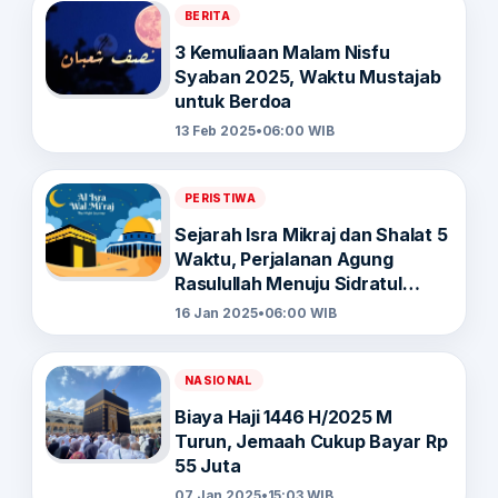
BERITA
3 Kemuliaan Malam Nisfu
Syaban 2025, Waktu Mustajab
untuk Berdoa
13 Feb 2025
•
06:00 WIB
PERISTIWA
Sejarah Isra Mikraj dan Shalat 5
Waktu, Perjalanan Agung
Rasulullah Menuju Sidratul
Muntaha
16 Jan 2025
•
06:00 WIB
NASIONAL
Biaya Haji 1446 H/2025 M
Turun, Jemaah Cukup Bayar Rp
55 Juta
07 Jan 2025
•
15:03 WIB