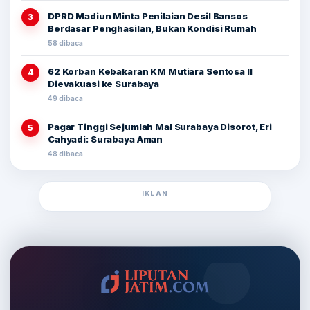
DPRD Madiun Minta Penilaian Desil Bansos
3
Berdasar Penghasilan, Bukan Kondisi Rumah
58 dibaca
62 Korban Kebakaran KM Mutiara Sentosa II
4
Dievakuasi ke Surabaya
49 dibaca
Pagar Tinggi Sejumlah Mal Surabaya Disorot, Eri
5
Cahyadi: Surabaya Aman
48 dibaca
IKLAN