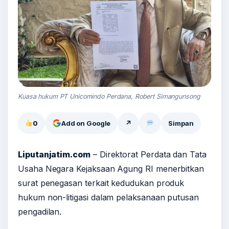
Kuasa hukum PT Unicomindo Perdana, Robert Simangunsong
0
Add on Google
↗
Simpan
Liputanjatim.com
– Direktorat Perdata dan Tata
Usaha Negara Kejaksaan Agung RI menerbitkan
surat penegasan terkait kedudukan produk
hukum non-litigasi dalam pelaksanaan putusan
pengadilan.