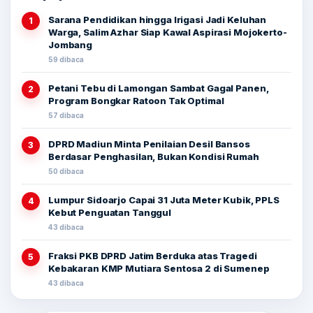
Sarana Pendidikan hingga Irigasi Jadi Keluhan
1
Warga, Salim Azhar Siap Kawal Aspirasi Mojokerto-
Jombang
59 dibaca
Petani Tebu di Lamongan Sambat Gagal Panen,
2
Program Bongkar Ratoon Tak Optimal
57 dibaca
DPRD Madiun Minta Penilaian Desil Bansos
3
Berdasar Penghasilan, Bukan Kondisi Rumah
50 dibaca
Lumpur Sidoarjo Capai 31 Juta Meter Kubik, PPLS
4
Kebut Penguatan Tanggul
43 dibaca
Fraksi PKB DPRD Jatim Berduka atas Tragedi
5
Kebakaran KMP Mutiara Sentosa 2 di Sumenep
43 dibaca