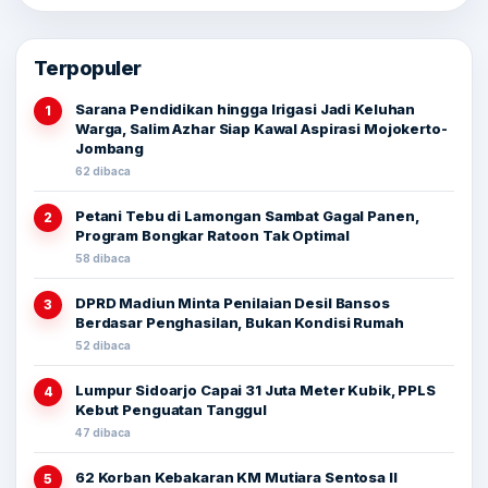
Terpopuler
Sarana Pendidikan hingga Irigasi Jadi Keluhan
1
Warga, Salim Azhar Siap Kawal Aspirasi Mojokerto-
Jombang
62 dibaca
Petani Tebu di Lamongan Sambat Gagal Panen,
2
Program Bongkar Ratoon Tak Optimal
58 dibaca
DPRD Madiun Minta Penilaian Desil Bansos
3
Berdasar Penghasilan, Bukan Kondisi Rumah
52 dibaca
Lumpur Sidoarjo Capai 31 Juta Meter Kubik, PPLS
4
Kebut Penguatan Tanggul
47 dibaca
62 Korban Kebakaran KM Mutiara Sentosa II
5